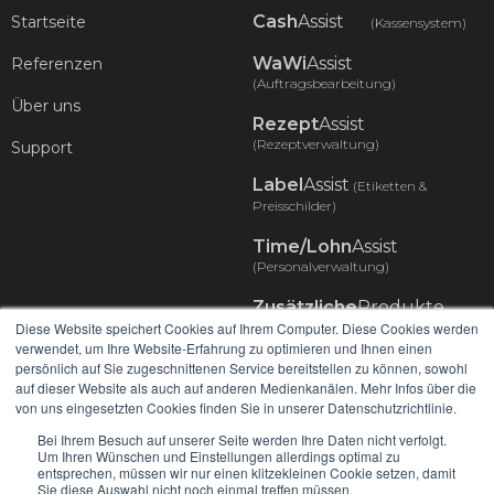
Cash
Assist
Startseite
(Kassensystem)
WaWi
Assist
Referenzen
(Auftragsbearbeitung)
Über uns
Rezept
Assist
(Rezeptverwaltung)
Support
Label
Assist
(Etiketten &
Preisschilder)
Time/Lohn
Assist
(Personalverwaltung)
Zusätzliche
Produkte
(Erweiterungen)
Diese Website speichert Cookies auf Ihrem Computer. Diese Cookies werden
verwendet, um Ihre Website-Erfahrung zu optimieren und Ihnen einen
persönlich auf Sie zugeschnittenen Service bereitstellen zu können, sowohl
Infos
Kontakt
auf dieser Website als auch auf anderen Medienkanälen. Mehr Infos über die
Datenschutz
info@hssoft.com
von uns eingesetzten Cookies finden Sie in unserer Datenschutzrichtlinie.
Bei Ihrem Besuch auf unserer Seite werden Ihre Daten nicht verfolgt.
Impressum
041 799 69 90 (Schweiz)
Um Ihren Wünschen und Einstellungen allerdings optimal zu
entsprechen, müssen wir nur einen klitzekleinen Cookie setzen, damit
Sie diese Auswahl nicht noch einmal treffen müssen.